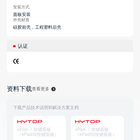
安装方式
面板安装
外壳材质
硅胶前壳，工程塑料后壳
认证
资料下载
查看更多
下载产品技术说明和解决方案文档
ePad-Ⅰ按键面板
ePad-Ⅰ按键面板
eP
（ePad30按键面板）
（ePad30按键面板）
（e